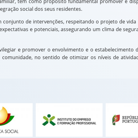
familiar, têm como propósito fundamental promover e dis
egração social dos seus residentes.
m conjunto de intervenções, respeitando o projeto de vida
 expectativas e potenciais, assegurando um clima de seguran
ivilegiar e promover o envolvimento e o estabelecimento 
s e comunidade, no sentido de otimizar os níveis de ativid