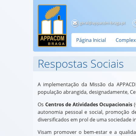
Skip
to
main
geral@appacdm-braga.pt
content
Página Inicial
Complex
Respostas Sociais
A implementação da Missão da APPACDM 
população abrangida, designadamente, Cent
Os
Centros de Atividades Ocupacionais
(
autonomia pessoal e social, promoção de
diversificados em prol de uma sociedade in
Visam promover o bem-estar e a qualidade