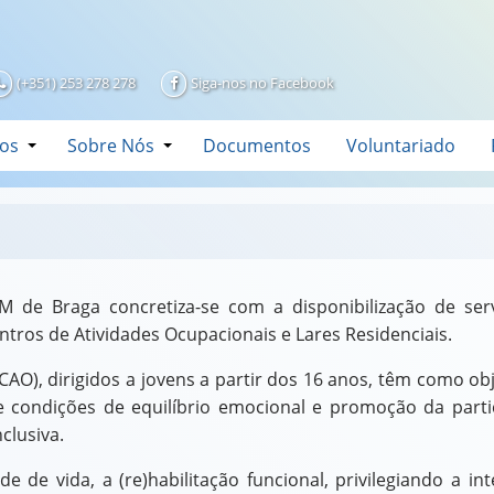
(+351) 253 278 278
Siga-nos no Facebook
os
Sobre Nós
Documentos
Voluntariado
de Braga concretiza-se com a disponibilização de serv
ros de Atividades Ocupacionais e Lares Residenciais.
CAO), dirigidos a jovens a partir dos 16 anos, têm como o
 condições de equilíbrio emocional e promoção da partic
clusiva.
 de vida, a (re)habilitação funcional, privilegiando a i